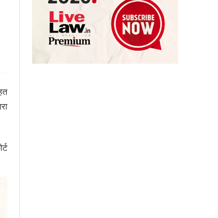
तहत
ारा
र्ट