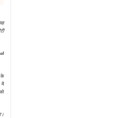
यह
टी
al
 के
में
 को
ा।