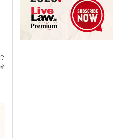
मति
यों