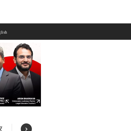
lish
र