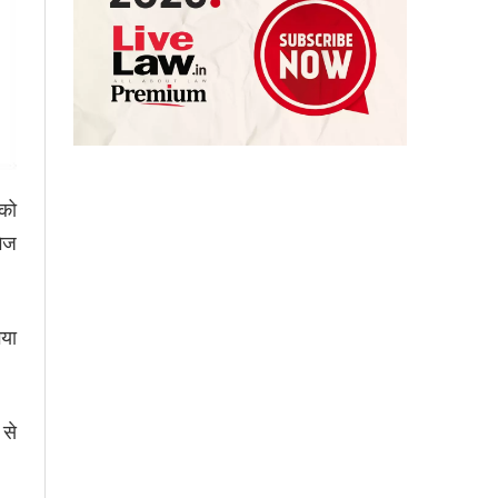
 को
भेज
गया
 से