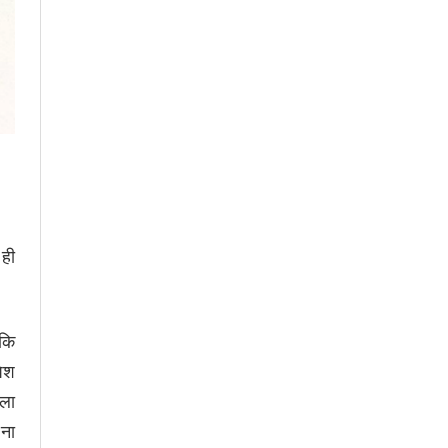
 ही
 कि
पेश
िला
 ना