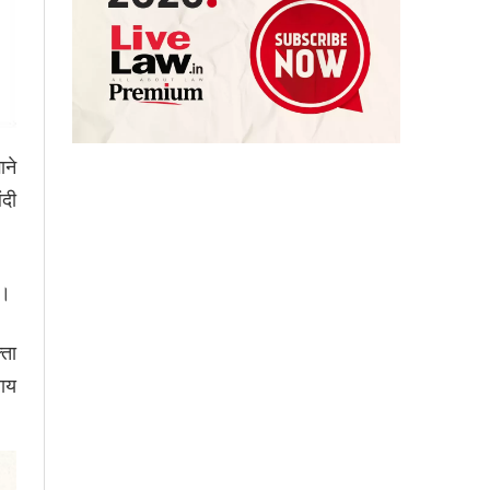
ाने
ंदी
ी।
्ता
ाय