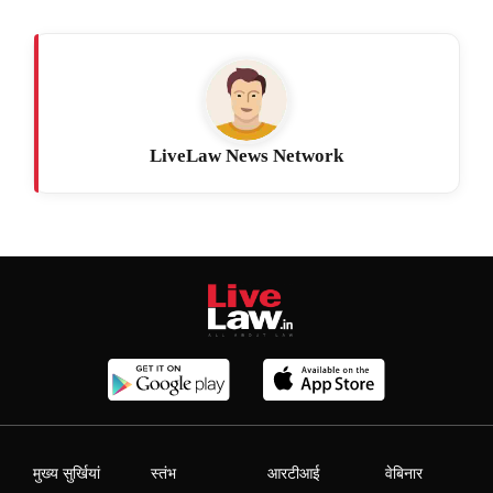
LiveLaw News Network
मुख्य सुर्खियां
स्तंभ
आरटीआई
वेबिनार