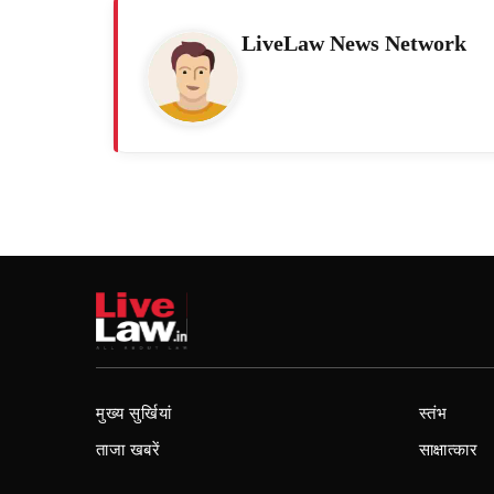
LiveLaw News Network
मुख्य सुर्खियां
स्तंभ
ताजा खबरें
साक्षात्कार