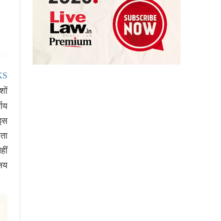
KS
शों
्णय
 इस
यता
हीं
ालय