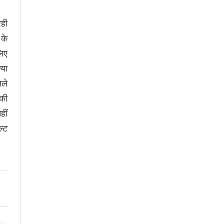
रही
 के
लिए
्या
सले
 की
हीं
ल्ट