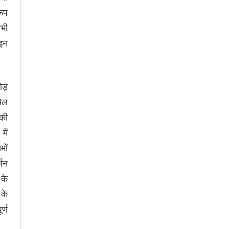
रूप
सभी
 इन
ोड़
मिल
 की
में
मों
्मन
 के
 के
र्ण