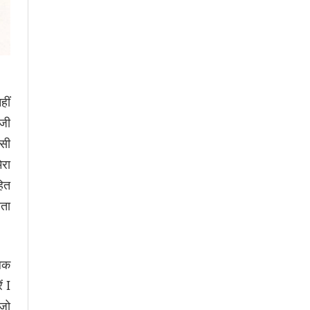
हीं
िजी
िसी
ेरा
हित
रता
िक
ं I
 जो