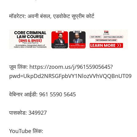
मॉडरेटर: अवनी बंसल, एडवोकेट सुप्रीम कोर्ट
ज़ूम लिंक: https://zoom.us/j/96155905645?
pwd=UkpDd2NRSGFpbVY1NlozVVhVQQBnUT09
वेबिनार आईडी: 961 5590 5645
पासकोड: 349927
YouTube लिंक: