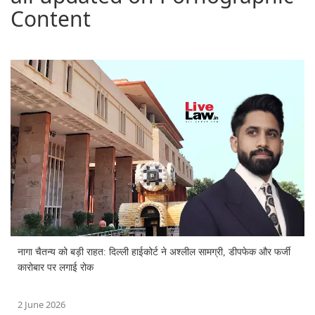
Content
नागा चैतन्य को बड़ी राहत: दिल्ली हाईकोर्ट ने अश्लील सामग्री, डीपफेक और फर्जी
कारोबार पर लगाई रोक
2 June 2026