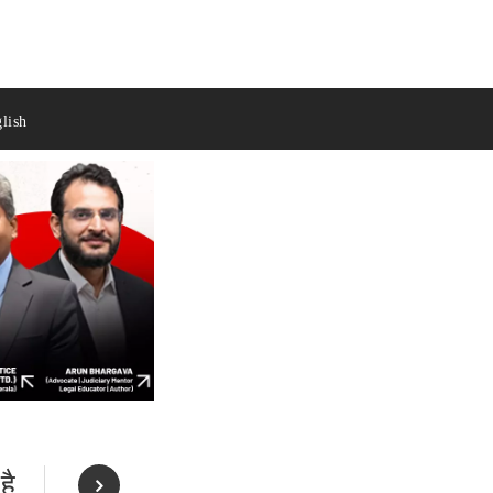
lish
है