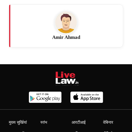
Amir Ahmad
मुख्य सुर्खियां
स्तंभ
आरटीआई
वेबिनार