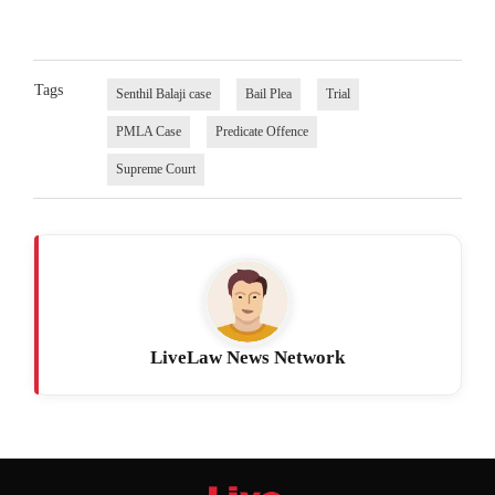
Tags
Senthil Balaji case
Bail Plea
Trial
PMLA Case
Predicate Offence
Supreme Court
LiveLaw News Network