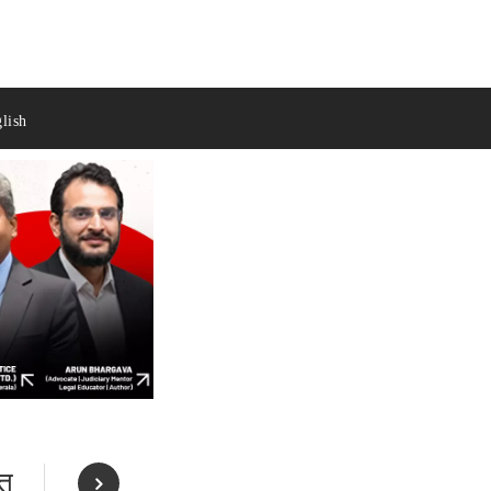
lish
ति