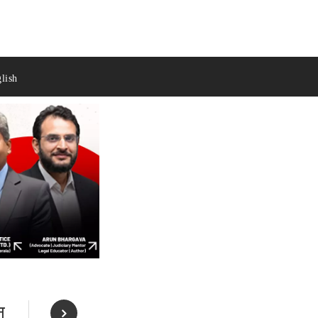
lish
न