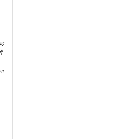
ाह
ं
या