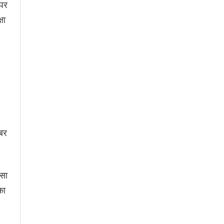
 पर
षा
ाबर
ऐसा
का