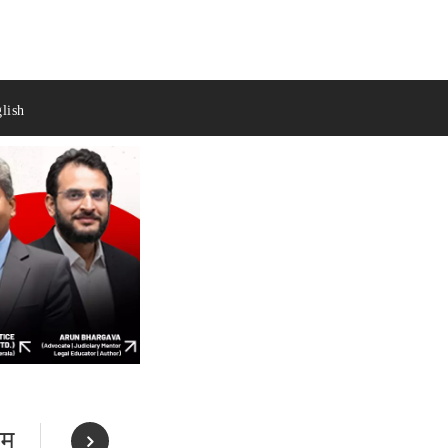
lish
ीम