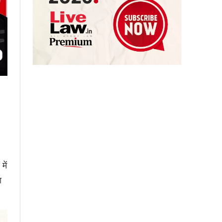
में
ा