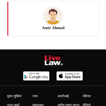
Amir Ahmad
मुख्य सुर्खियां
स्तंभ
आरटीआई
वेबिनार
ताजा खबरें
साक्षात्कार
जानिए हमारा कानून
वीडियो