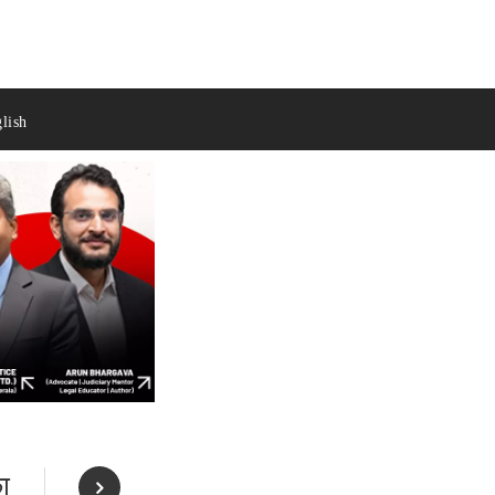
lish
ा