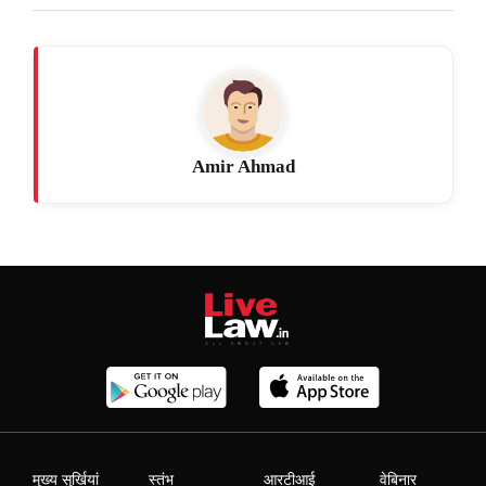
Amir Ahmad
मुख्य सुर्खियां
स्तंभ
आरटीआई
वेबिनार