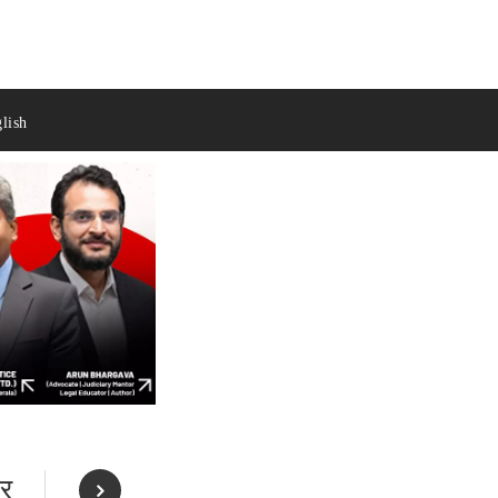
lish
तर