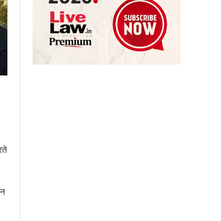
ते
कन