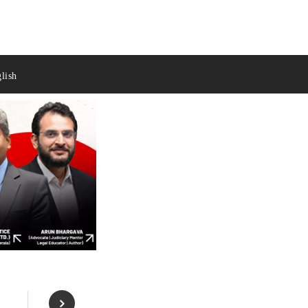
lish
: