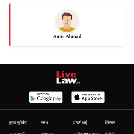
Amir Ahmad
मुख्य सुर्खियां
स्तंभ
आरटीआई
वेबिनार