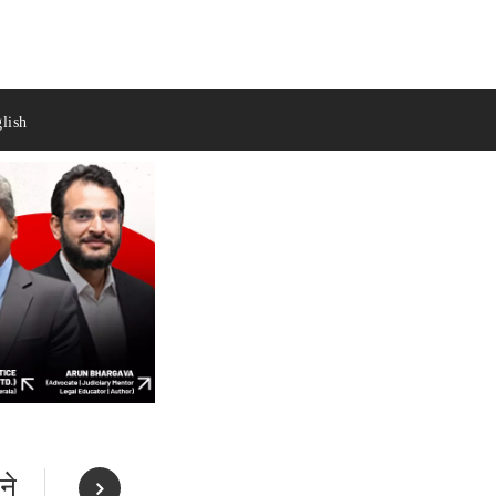
lish
ने