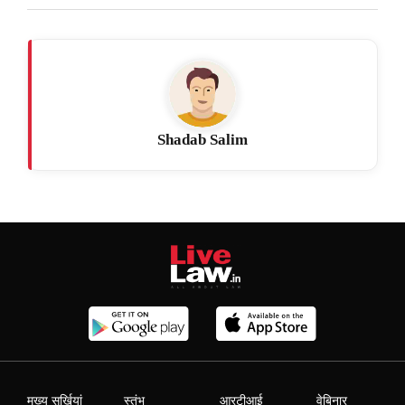
Shadab Salim
मुख्य सुर्खियां
स्तंभ
आरटीआई
वेबिनार