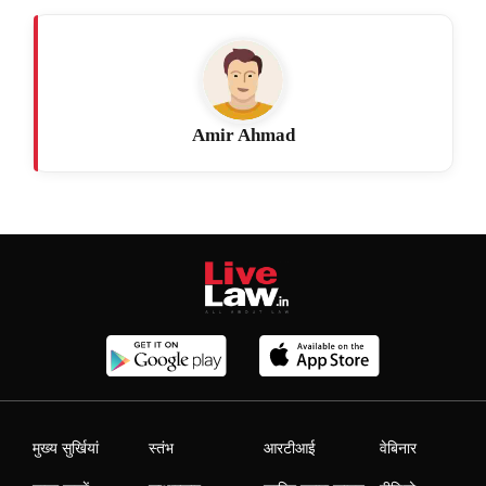
Amir Ahmad
मुख्य सुर्खियां
स्तंभ
आरटीआई
वेबिनार