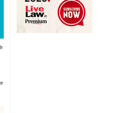
के
यह