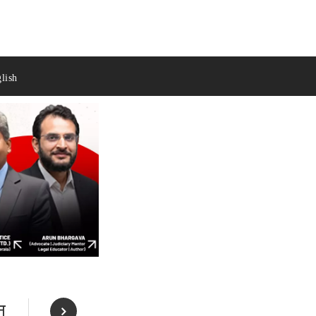
lish
न