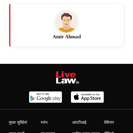
Amir Ahmad
मुख्य सुर्खियां
स्तंभ
आरटीआई
वेबिनार