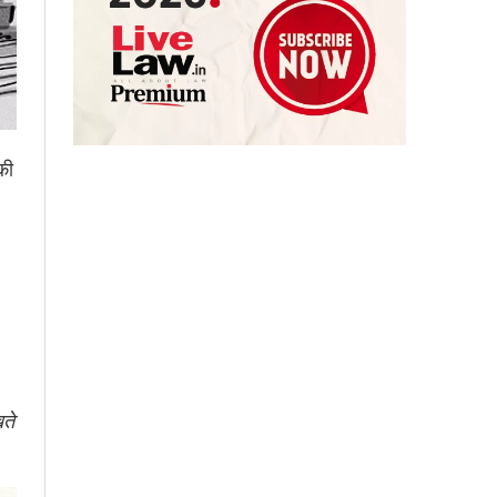
की
ते