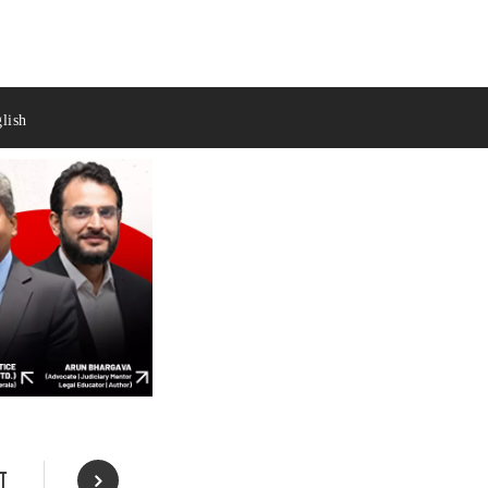
lish
ा