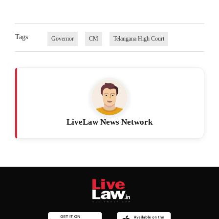
Tags
Governor
CM
Telangana High Court
LiveLaw News Network