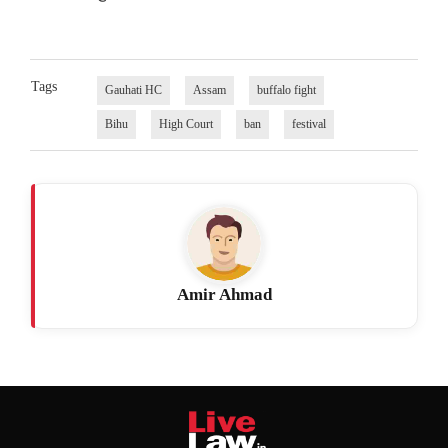
Tags
Gauhati HC
Assam
buffalo fight
Bihu
High Court
ban
festival
Amir Ahmad