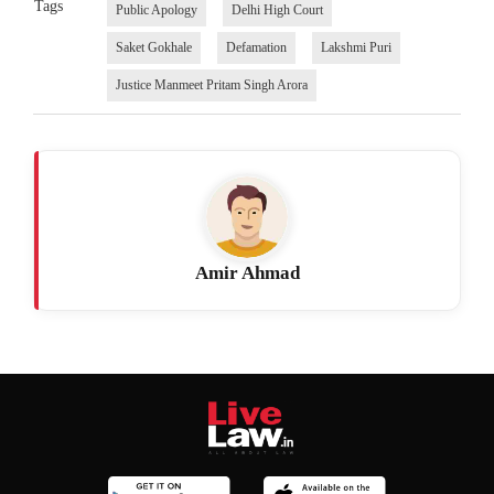
Tags
Public Apology
Delhi High Court
Saket Gokhale
Defamation
Lakshmi Puri
Justice Manmeet Pritam Singh Arora
Amir Ahmad