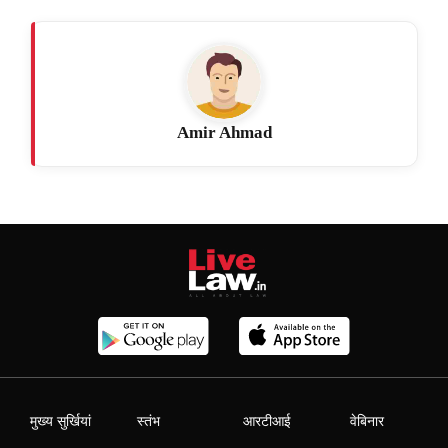
Amir Ahmad
मुख्य सुर्खियां
स्तंभ
आरटीआई
वेबिनार