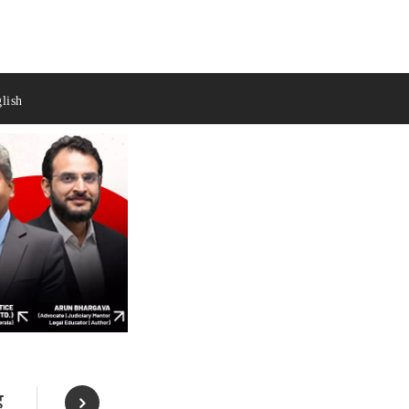
lish
ह