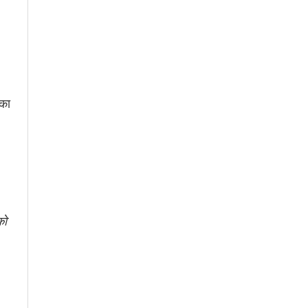
 का
को