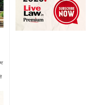
्ट
ीं