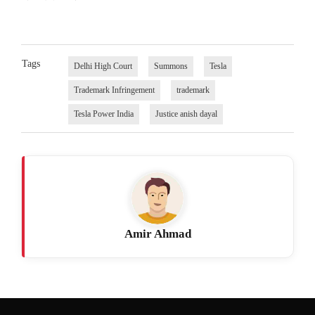
Tags
Delhi High Court
Summons
Tesla
Trademark Infringement
trademark
Tesla Power India
Justice anish dayal
Amir Ahmad