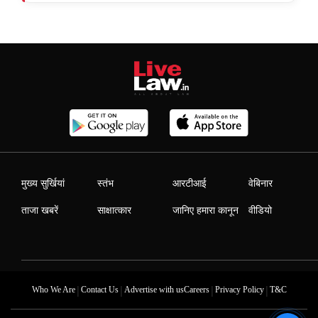
मुख्य सुर्खियां
स्तंभ
आरटीआई
वेबिनार
ताजा खबरें
साक्षात्कार
जानिए हमारा कानून
वीडियो
|
|
|
|
Who We Are
Contact Us
Advertise with us
Careers
Privacy Policy
T&C