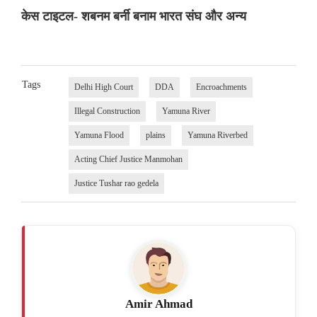
केस टाइटल- शबनम बर्नी बनाम भारत संघ और अन्य
Tags
Delhi High Court
DDA
Encroachments
Illegal Construction
Yamuna River
Yamuna Flood
plains
Yamuna Riverbed
Acting Chief Justice Manmohan
Justice Tushar rao gedela
Amir Ahmad