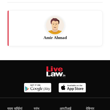
Amir Ahmad
मुख्य सुर्खियां
स्तंभ
आरटीआई
वेबिनार