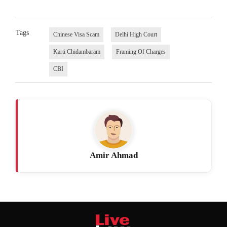
Tags
Chinese Visa Scam
Delhi High Court
Karti Chidambaram
Framing Of Charges
CBI
Amir Ahmad