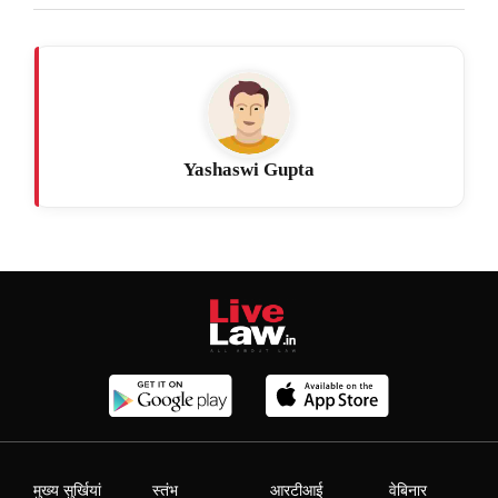
Yashaswi Gupta
मुख्य सुर्खियां
स्तंभ
आरटीआई
वेबिनार