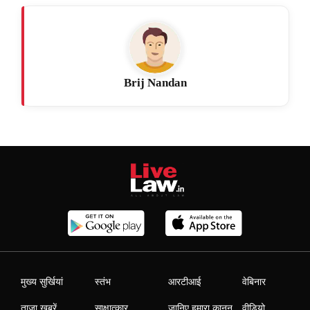
Brij Nandan
मुख्य सुर्खियां
स्तंभ
आरटीआई
वेबिनार
ताजा खबरें
साक्षात्कार
जानिए हमारा कानून
वीडियो