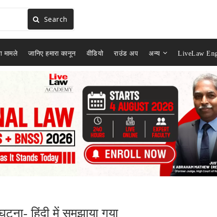
Search
ा मामले
जानिए हमारा कानून
वीडियो
राउंड अप
अन्य
LiveLaw Eng
टना- हिंदी में समझाया गया