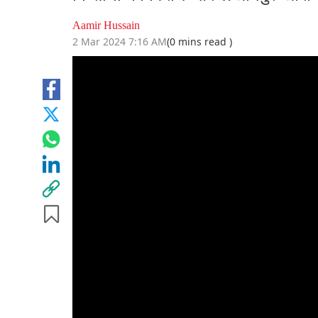
Aamir Hussain
2 Mar 2024 7:16 AM
(0 mins read )