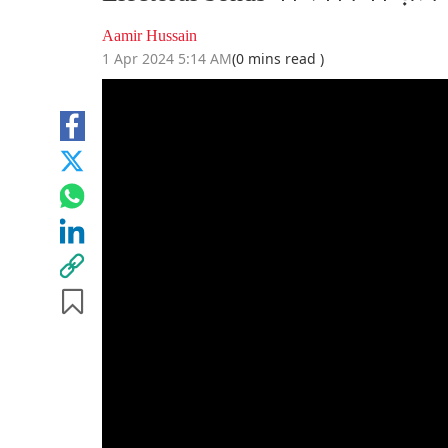
Aamir Hussain
1 Apr 2024 5:14 AM
(0 mins read )