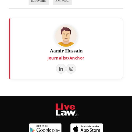
hd revanna
PM Modi
Aamir Hussain
Journalist/Anchor