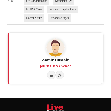
Tags
CM Siddaramaiah
Karnataka CM
MUDA Case
RG Kar Hospital Case
Doctor Strike
Prisoners wages
Aamir Hussain
Journalist/Anchor