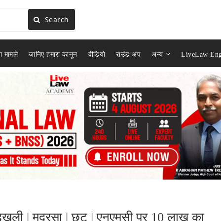
Search
ा मामले
जानिए हमारा कानून
वीडियो
राउंड अप
अन्य
LiveLaw Eng
नी बेदखली | मदरसा | छूट | एनएमसी पर 10 लाख का