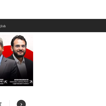
lish
र