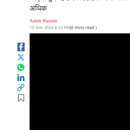
अधिक
Aamir Hussain
10 Nov 2024 8:53 PM
(0 mins read )