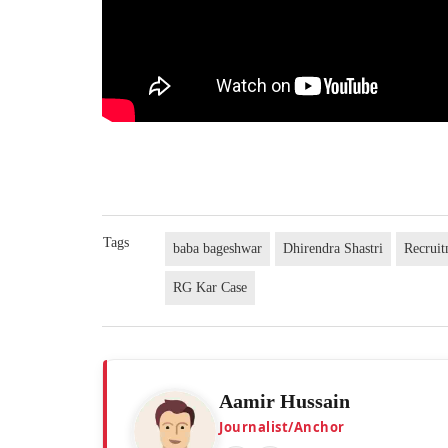
Tags
baba bageshwar
Dhirendra Shastri
Recrui
RG Kar Case
Aamir Hussain
Journalist/Anchor